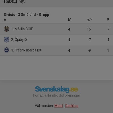
Tabell
Division 3 Småland - Grupp
A
M
+/-
P
1. Målilla GOIF
4
16
7
2. Öjaby IS
4
-7
4
3. Fredriksbergs BK
4
-9
1
För
smarta
idrottsföreningar
Välj version:
Mobil
|
Desktop