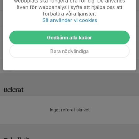
webbplats ska fungera bra för dig. De används
19. Marcus Håkansson Kilvéus
även för webbanalys i syfte att hjälpa oss att
förbättra våra tjänster.
22. Mathias Kilvéus
Så använder vi cookies
24. Sebastian Svensson
Godkänn alla kakor
25. Linus Ahlstedt
Bara nödvändiga
26. Alexander Emanuelsson
Referat
Inget referat skrivet