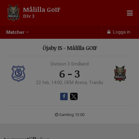
Målilla GoIF
Div 3
Logga in
Matcher
Öjaby IS - Målilla GOIF
Division 3 Småland
6 - 3
22 feb, 14:00, OEM Arena, Tranås
Samling 13:00