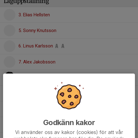
Laguppställning
3. Elias Hellsten
5. Sonny Knutsson
6. Linus Karlsson
7. Alex Jakobsson
10. Elis Karlsson
16. Jakob Bardh
17. Mårten Hermansson Kling
Godkänn kakor
18. Richard Svensk
Vi använder oss av kakor (cookies) för att vår