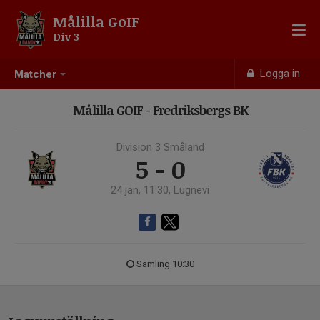
Målilla GoIF
Div 3
Logga in
Matcher
Målilla GOIF - Fredriksbergs BK
Division 3 Småland
5 - 0
24 jan, 11:30, Lugnevi
Samling 10:30