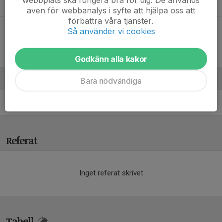
25. Linus Ahlstedt
även för webbanalys i syfte att hjälpa oss att
förbättra våra tjänster.
26. Alexander Emanuelsson
Så använder vi cookies
95. Melvin Hermansson Kling
Godkänn alla kakor
Ledare
Bara nödvändiga
Anders Kling
Material
Referat
Inget referat skrivet
Tabell