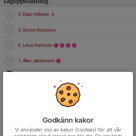
Laguppställning
3. Elias Hellsten
5. Sonny Knutsson
6. Linus Karlsson
7. Alex Jakobsson
10. Elis Karlsson
11. Arvid Pernius
14. John Svensson
Godkänn kakor
24. Sebastian Svensson
Vi använder oss av kakor (cookies) för att vår
webbplats ska fungera bra för dig. De används