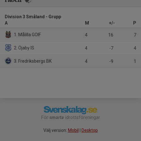
Division 3 Småland - Grupp
A
M
+/-
P
1. Målilla GOIF
4
16
7
2. Öjaby IS
4
-7
4
3. Fredriksbergs BK
4
-9
1
För
smarta
idrottsföreningar
Välj version:
Mobil
|
Desktop