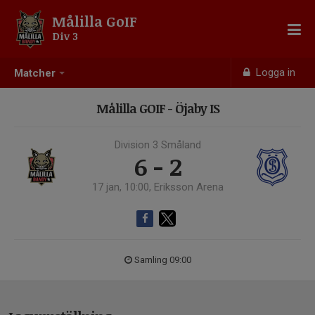
Målilla GoIF
Div 3
Logga in
Matcher
Målilla GOIF - Öjaby IS
Division 3 Småland
6 - 2
17 jan, 10:00, Eriksson Arena
Samling 09:00