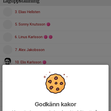
Laguppställning
3. Elias Hellsten
5. Sonny Knutsson
6. Linus Karlsson
7. Alex Jakobsson
10. Elis Karlsson
15. Avon van Dyck
16. Jakob Bardh
21. Herman Billing
Godkänn kakor