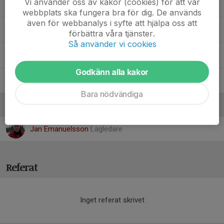
Vi använder oss av kakor (cookies) för att vår
24. Sebastian Svensson
webbplats ska fungera bra för dig. De används
även för webbanalys i syfte att hjälpa oss att
25. Linus Ahlstedt
förbättra våra tjänster.
Så använder vi cookies
26. Alexander Emanuelsson
Godkänn alla kakor
95. Melvin Hermansson Kling
Bara nödvändiga
Ledare
Jan Emanuelsson
Lagledare
Referat
Inget referat skrivet