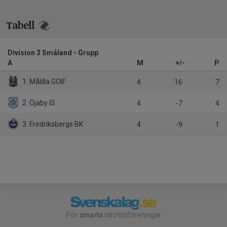
Tabell
Division 3 Småland - Grupp
A
M
+/-
P
1. Målilla GOIF
4
16
7
2. Öjaby IS
4
-7
4
3. Fredriksbergs BK
4
-9
1
För
smarta
idrottsföreningar