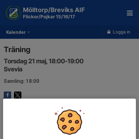
Mölltorp/Breviks AIF
Flickor/Pojkar 15/16/17
Logga in
Kalender
Träning
Torsdag 21 maj, 18:00-19:00
Svevia
Samling: 18:00