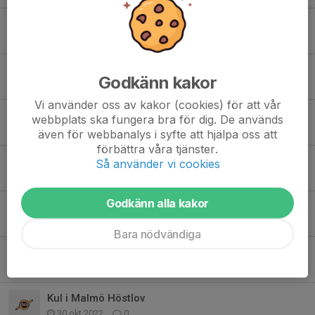
Årsmöte planerat 15 februari / Yearly meeting planned February 15
24 jan 2024
0
Säsongens sista seniormatch! BBQ på plats.
Godkänn kakor
31 aug 2023
0
Vi använder oss av kakor (cookies) för att vår
Säsongens första seniormatch
webbplats ska fungera bra för dig. De används
29 apr 2023
0
även för webbanalys i syfte att hjälpa oss att
förbättra våra tjänster.
Fix-the-Field Day- Saturday, April 22, 2023
Så använder vi cookies
16 apr 2023
0
Godkänn alla kakor
Tack till Lunds Naprapatklinik!
5 feb 2023
0
Bara nödvändiga
Årsmöte 26e Februari och Medlems-Survey
22 jan 2023
0
Kul i Malmö Höstlov
30 okt 2022
0