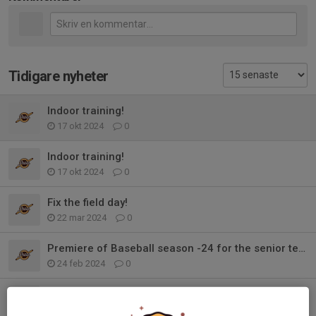
Tidigare nyheter
Indoor training!
17 okt 2024
0
Indoor training!
17 okt 2024
0
Fix the field day!
22 mar 2024
0
Premiere of Baseball season -24 for the senior team
24 feb 2024
0
A letter from the nomination committee
24 jan 2024
0