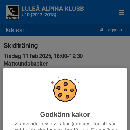
LULEÅ ALPINA KLUBB
U10 (2017-2018)
Logga in
Kalender
Skidträning
Tisdag 11 feb 2025, 18:00-19:30
Måttsundsbacken
Samling: 18:00, Nedanför 1:ans backe
Samling nedanför 1:ans backe.
Viktigt att komma i tid till träningen.
Förälder som ska hjälpa till på träningen enligt schema
Godkänn kakor
bör vara på plats kl. 17.45.
Vi använder oss av kakor (cookies) för att vår
webbplats ska fungera bra för dig. De används