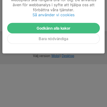
även för webbanalys i syfte att hjälpa oss att
förbättra våra tjänster.
Så använder vi cookies
Godkänn alla kakor
Bara nödvändiga
För
smarta
idrottsföreningar
Välj version:
Mobil
|
Desktop