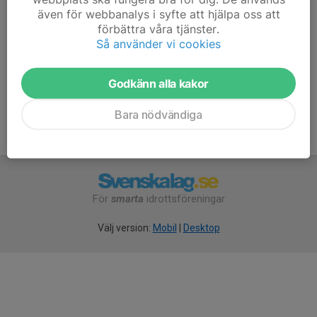
Försäljning endast för åkare med Luleå Alpina som
även för webbanalys i syfte att hjälpa oss att
hemmaklubb. Ni som bara tränar med oss kan bortse
förbättra våra tjänster.
från denna försäljningsaktivitet!
Så använder vi cookies
Godkänn alla kakor
Bara nödvändiga
För
smarta
idrottsföreningar
Välj version:
Mobil
|
Desktop