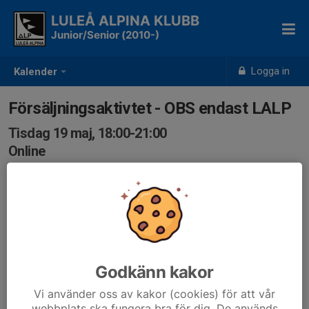
LULEÅ ALPINA KLUBB
Junior/Senior (2010-)
Logga in
Kalender
Försäljningsaktivtet - OBS endast LALP
Tisdag 19 maj, 18:00-21:00
Online
Samling: 18:00
Skriv hur många produkter du sålt i kallelse (toa/
hushåll/ såpa/ diskmedel) , minimum 7 st. för en LALP-
åkare och minimum 10 st. för 2 eller fler åkare per
familj. Upphämtning av varor på Ica Maxi (prel 26 maj).
Vid frågor - läs utskickat mail, eller tag kontakt via
Godkänn kakor
info@lalp.com
Vi använder oss av kakor (cookies) för att vår
webbplats ska fungera bra för dig. De används