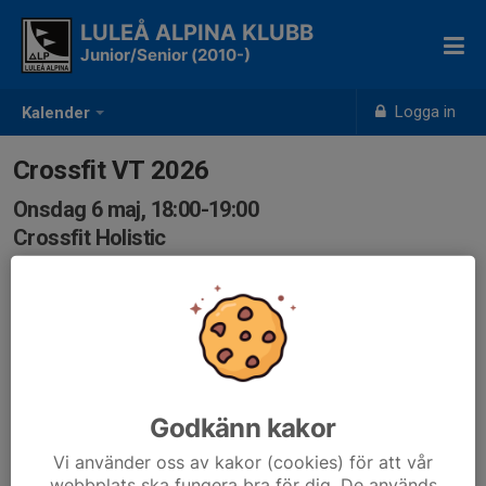
LULEÅ ALPINA KLUBB
Junior/Senior (2010-)
Logga in
Kalender
Crossfit VT 2026
Onsdag 6 maj, 18:00-19:00
Crossfit Holistic
Samling: 18:00
Godkänn kakor
Vi använder oss av kakor (cookies) för att vår
webbplats ska fungera bra för dig. De används