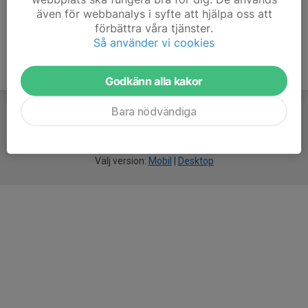
även för webbanalys i syfte att hjälpa oss att
förbättra våra tjänster.
Så använder vi cookies
Godkänn alla kakor
Bara nödvändiga
För
smarta
idrottsföreningar
Välj version:
Mobil
|
Desktop