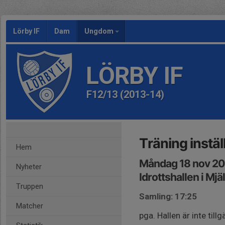
Lörby IF
Dam
Ungdom
LÖRBY IF
F12/13 (2013-14)
Träning instäl
Hem
Måndag 18 nov 20
Nyheter
Idrottshallen i Mjä
Truppen
Samling: 17:25
Matcher
pga. Hallen är inte tillg