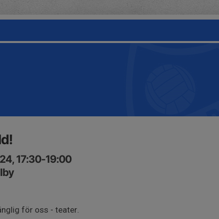
ld!
24, 17:30-19:00
llby
änglig för oss - teater.