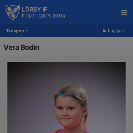
LÖRBY IF
F10/11 (2015-2016)
Logga in
Truppen
Vera Bodin