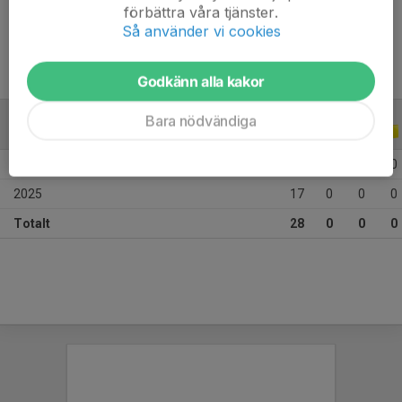
förbättra våra tjänster.
Ålder
10 år
Så använder vi cookies
Godkänn alla kakor
Bara nödvändiga
ALLA SERIER
ALLA ÅR
2026
11
0
0
0
2025
17
0
0
0
Totalt
28
0
0
0