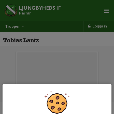
LJUNGBYHEDS IF
Herrar
Logga in
Truppen
Tobias Lantz
Titel
Assisterande Tränare