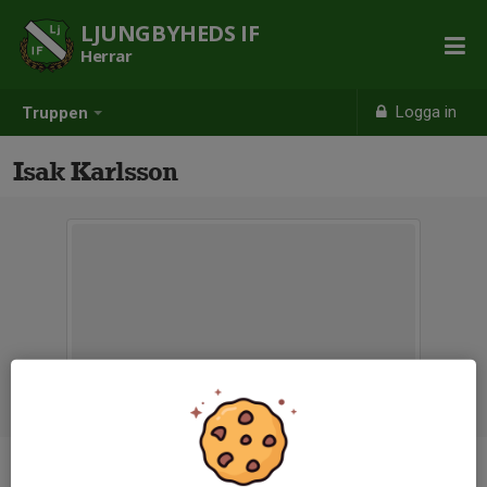
LJUNGBYHEDS IF
Herrar
Logga in
Truppen
Isak Karlsson
Titel
Lagledare