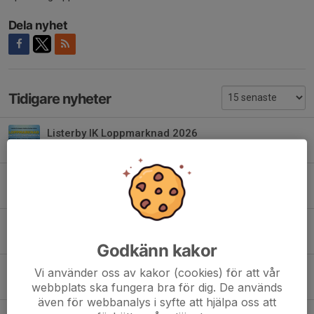
Dela nyhet
Tidigare nyheter
Listerby IK Loppmarknad 2026
1 jul, 08:31
Listerby IK anordnar gratis Fotbollsskola 13-15 juni
16 maj, 17:46
Föreläsning; Trygg idrott tillsammans med Swedbank / friends
19 apr, 10:40
Godkänn kakor
Listerby IK säljstart New Body 13 april
Vi använder oss av kakor (cookies) för att vår
7 apr, 19:48
webbplats ska fungera bra för dig. De används
även för webbanalys i syfte att hjälpa oss att