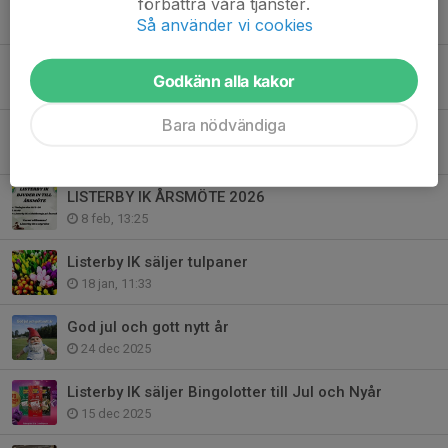
Listerby IK i samarbete med Swedbank
förbättra våra tjänster.
Så använder vi cookies
5 apr, 13:44
Till minnet av Aldor Fransson
Godkänn alla kakor
14 mar, 18:05
Bara nödvändiga
Sparbanken Eken sponsrar Listerby ik
8 feb, 13:58
LISTERBY IK ÅRSMÖTE 2026
8 feb, 13:25
Listerby IK säljer tulpaner
18 jan, 11:33
God jul och gott nytt år
24 dec 2025
Listerby IK säljer Bingolotter till Jul och Nyår
15 dec 2025