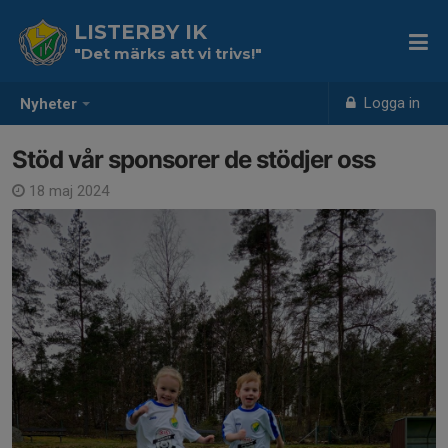
LISTERBY IK
"Det märks att vi trivs!"
Logga in
Nyheter
Stöd vår sponsorer de stödjer oss
18 maj 2024