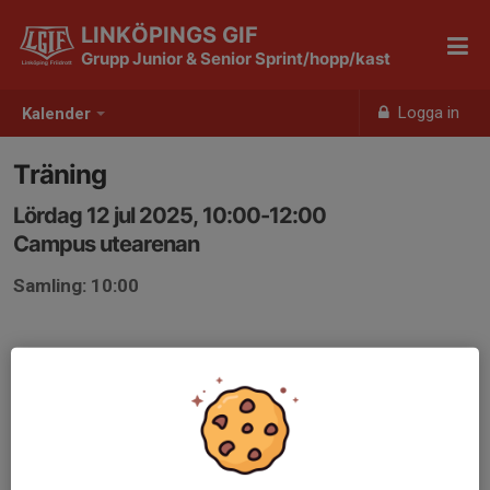
LINKÖPINGS GIF
Grupp Junior & Senior Sprint/hopp/kast
Logga in
Kalender
Träning
Lördag 12 jul 2025, 10:00-12:00
Campus utearenan
Samling: 10:00