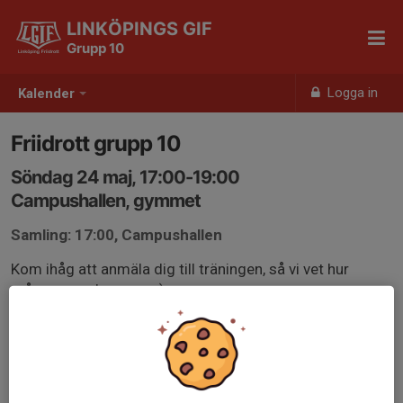
LINKÖPINGS GIF
Grupp 10
Logga in
Kalender
Friidrott grupp 10
Söndag 24 maj, 17:00-19:00
Campushallen, gymmet
Samling: 17:00, Campushallen
Kom ihåg att anmäla dig till träningen, så vi vet hur
många som kommer :)