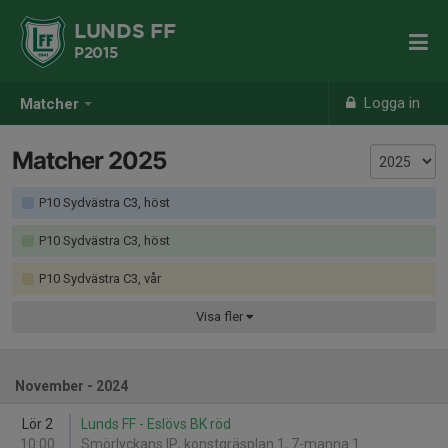
LUNDS FF
P2015
Logga in
Matcher
Matcher 2025
P10 Sydvästra C3, höst
P10 Sydvästra C3, höst
P10 Sydvästra C3, vår
Visa
fler
November - 2024
Lör 2
Lunds FF - Eslövs BK röd
10:00
Smörlyckans IP, konstgräsplan 1, 7-manna 1