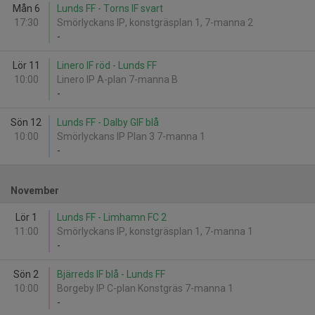
Mån 6
Lunds FF - Torns IF svart
17:30
Smörlyckans IP, konstgräsplan 1, 7-manna 2
-
Lör 11
Linero IF röd - Lunds FF
10:00
Linero IP A-plan 7-manna B
-
Sön 12
Lunds FF - Dalby GIF blå
10:00
Smörlyckans IP Plan 3 7-manna 1
-
November
Lör 1
Lunds FF - Limhamn FC 2
11:00
Smörlyckans IP, konstgräsplan 1, 7-manna 1
-
Sön 2
Bjärreds IF blå - Lunds FF
10:00
Borgeby IP C-plan Konstgräs 7-manna 1
-