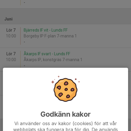
-
Juni
Lör 7
Bjärreds IF vit - Lunds FF
10:00
Borgeby IP F-plan 7-manna 1
-
Lör 7
Åkarps IF svart - Lunds FF
10:00
Åkarps IP, konstgräs 7-manna 1
-
Lör 14
Lunds FF - Dalby GIF blå
10:00
Smörlyckans IP, konstgräsplan 1, 7-manna 1
-
Sön 15
Lunds FF - Åkarps IF svart
10:00
Smörlyckans IP plan 2 7-manna 1
Godkänn kakor
-
Vi använder oss av kakor (cookies) för att vår
webbplats ska fungera bra för dig. De används
Augusti