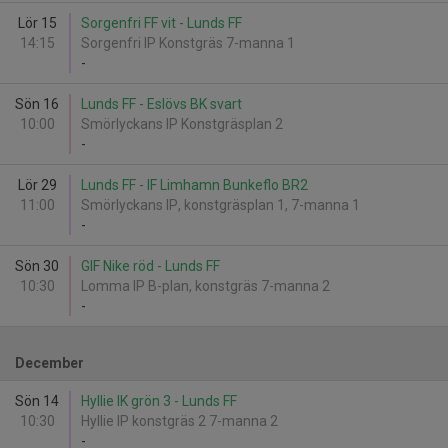
Lör 15
Sorgenfri FF vit - Lunds FF
14:15
Sorgenfri IP Konstgräs 7-manna 1
-
Sön 16
Lunds FF - Eslövs BK svart
10:00
Smörlyckans IP Konstgräsplan 2
-
Lör 29
Lunds FF - IF Limhamn Bunkeflo BR2
11:00
Smörlyckans IP, konstgräsplan 1, 7-manna 1
-
Sön 30
GIF Nike röd - Lunds FF
10:30
Lomma IP B-plan, konstgräs 7-manna 2
-
December
Sön 14
Hyllie IK grön 3 - Lunds FF
10:30
Hyllie IP konstgräs 2 7-manna 2
-