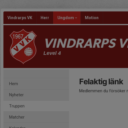
Vindrarps VK
Herr
Ungdom
Motion
VINDRARPS V
Level 4
Felaktig länk
Hem
Medlemmen du försöker nå
Nyheter
Truppen
Matcher