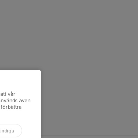
att vår
 används även
 förbättra
ändiga