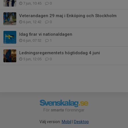
7 jun, 10:45
0
Veterandagen 29 maj i Enköping och Stockholm
6 jun, 12:42
0
Idag firar vi nationaldagen
6 jun, 07:52
1
Ledningsregementets högtidsdag 4 juni
5 jun, 12:05
0
För
smarta
föreningar
Välj version:
Mobil
|
Desktop