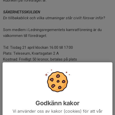
Rubriken på föredraget är:
SÄKERHETSSKULDEN
En tillbakablick och vilka utmaningar
står civilt försvar inför?
Som medlem i Ledningsregementets kamratförening är du
välkommen till föredraget.
Tid: Tisdag 21 april klockan 16.00 till 17:00
Plats: Teleseum, Kvartsgatan 2 A
Kostnad: Frivilligt 50 kronor, betalas på plats
Anmälan: Ingen anmälan
Nyhet 2026 - 19
Källa: Föreningen Teleseum
Dela nyhet
Godkänn kakor
Vi använder oss av kakor (cookies) för att vår