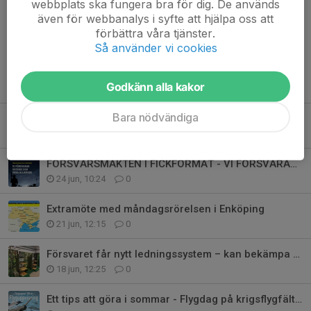
webbplats ska fungera bra för dig. De används
Kommentarer
även för webbanalys i syfte att hjälpa oss att
förbättra våra tjänster.
Så använder vi cookies
Tidigare nyheter
Godkänn alla kakor
Bara nödvändiga
Måndagsrörelsen för Ukraina
4 jul, 09:08
0
FÖRSVARSMAKTEN I FICKFORMAT - VI FÖRSVARAR SVERIGE OCH VÅRA ALLIERAD
24 jun, 10:24
0
Extramöte med måndagsrörelsen i Enköping
21 jun, 12:15
0
Försvaret får nytt ledningssystem – kan bekämpa fiender på minuter
18 jun, 12:25
0
Ett tips att göra i sommar - Flygdag på krigsflygfält 16 lördag 27 juni