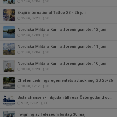
17 jun, 16:04
0
Eksjö international Tattoo 23 - 26 juli
15 jun, 09:23
0
Nordiska Militära Kamratföreningsmötet 12 juni
12 jun, 17:00
0
Nordiska Militära Kamratföreningsmötet 11 juni
11 jun, 19:04
0
Nordiska Militära Kamratföreningsmötet 10 juni
10 jun, 18:20
0
Chefen Ledningsregementets avtackning GU 25/26
10 jun, 17:12
0
Sista chansen - Inbjudan till resa Östergötland och Flygvapnet 100 år
9 jun, 12:52
1
Invigning av Teleseum lördag 30 maj