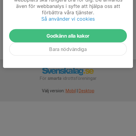
Har ni frågor eller funderingar kan ni maila Daniel H på
även för webbanalys i syfte att hjälpa oss att
daniel@projectbeach.se
förbättra våra tjänster.
Så använder vi cookies
Godkänn alla kakor
Bara nödvändiga
För
smarta
idrottsföreningar
Välj version:
Mobil
|
Desktop