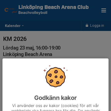
Linköping Beach Arena Club
Beachvolleyboll
Logga in
Kalender
KM 2026
Lördag 23 maj, 16:00-19:00
Linköping Beach Arena
Samling: 16:00, Linköping Beach Arena
Välkommen till KM 2026. Turneringen pågår mellan kl
16-19. Efter finalbollen fortsätter vi med mat och häng i
hallen resten av kvällen.
I anmälan anger du namnet på din spelpartner, eller
Godkänn kakor
"Partner sökes".
Vi använder oss av kakor (cookies) för att vår
webbplats ska fungera bra för dig. De används