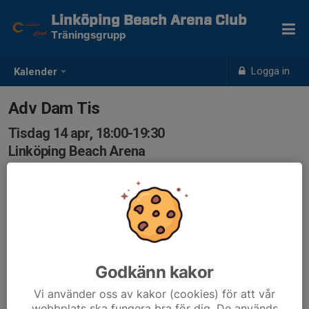
Linköping Beach Arena Club
Träningsgrupp
Logga in
Kalender
Adv Dam Tis
Tisdag 14 apr, 18:00-19:30
Linköping Beach Arena
Samling: 18:00
Godkänn kakor
Vi använder oss av kakor (cookies) för att vår
webbplats ska fungera bra för dig. De används