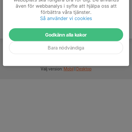
även för webbanalys i syfte att hjälpa oss att
förbättra våra tjänster.
Så använder vi cookies
Godkänn alla kakor
Bara nödvändiga
För
smarta
idrottsföreningar
Välj version:
Mobil
|
Desktop