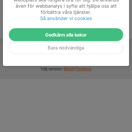
även för webbanalys i syfte att hjälpa oss att
förbättra våra tjänster.
Så använder vi cookies
Godkänn alla kakor
Bara nödvändiga
För
smarta
idrottsföreningar
Välj version:
Mobil
|
Desktop