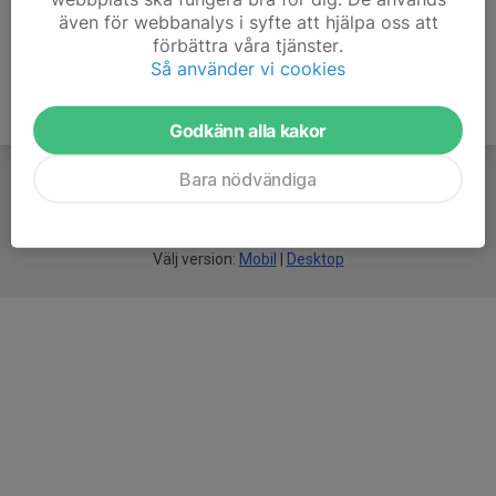
även för webbanalys i syfte att hjälpa oss att
förbättra våra tjänster.
Så använder vi cookies
Godkänn alla kakor
Bara nödvändiga
För
smarta
idrottsföreningar
Välj version:
Mobil
|
Desktop