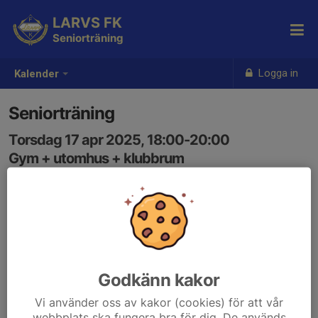
LARVS FK
Seniorträning
Logga in
Kalender
Seniorträning
Torsdag 17 apr 2025, 18:00-20:00
Gym + utomhus + klubbrum
Samling: 18:00
Godkänn kakor
Vi använder oss av kakor (cookies) för att vår
webbplats ska fungera bra för dig. De används