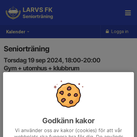
LARVS FK
Seniorträning
Logga in
Kalender
Seniorträning
Torsdag 19 sep 2024, 18:00-20:00
Gym + utomhus + klubbrum
Samling: 18:00
Godkänn kakor
Vi använder oss av kakor (cookies) för att vår
webbplats ska fungera bra för dig. De används