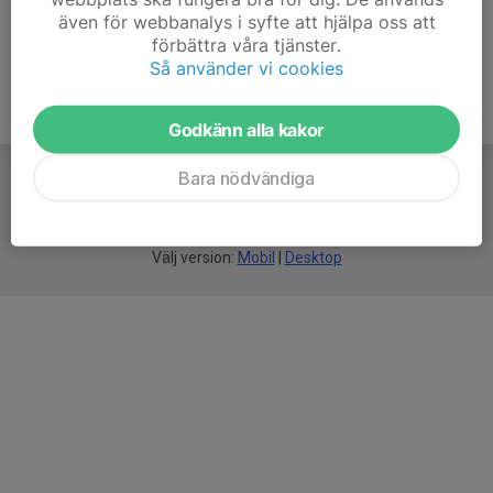
även för webbanalys i syfte att hjälpa oss att
förbättra våra tjänster.
Så använder vi cookies
Godkänn alla kakor
Bara nödvändiga
För
smarta
idrottsföreningar
Välj version:
Mobil
|
Desktop