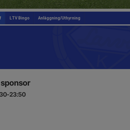
f
LTV Bingo
Anläggning/Uthyrning
t sponsor
:30-23:50