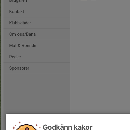
Bildgalleri
Kontakt
Klubbkläder
Om oss/Bana
Mat & Boende
Regler
Sponsorer
Godkänn kakor