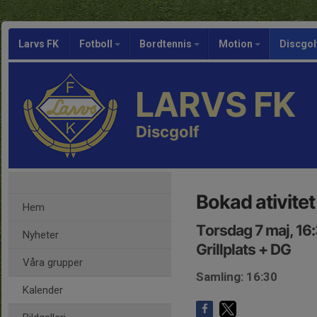
Larvs FK
Fotboll
Bordtennis
Motion
Discgol
LARVS FK
Discgolf
Bokad ativite
Hem
Torsdag 7 maj, 16
Nyheter
Grillplats + DG
Våra grupper
Samling: 16:30
Kalender