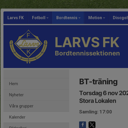
Larvs FK
Fotboll
Bordtennis
Motion
Discgol
LARVS FK
Bordtennissektionen
BT-träning
Hem
Torsdag 6 nov 202
Nyheter
Stora Lokalen
Våra grupper
Samling: 17:00
Kalender