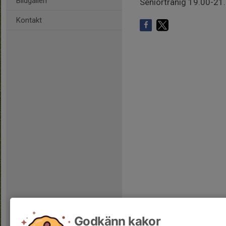
Bildgalleri
Seniortränig 19.00-21
Kontakt
Godkänn kakor