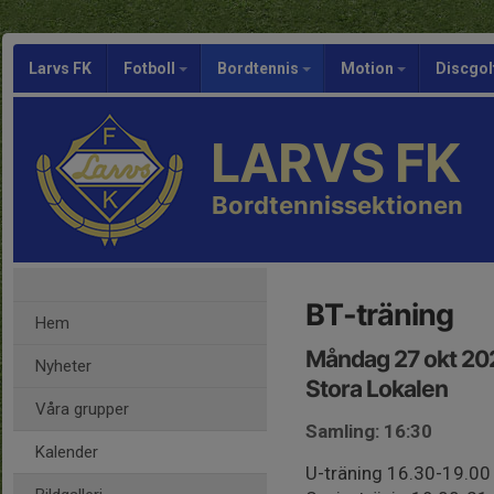
Larvs FK
Fotboll
Bordtennis
Motion
Discgol
LARVS FK
Bordtennissektionen
BT-träning
Hem
Måndag 27 okt 20
Nyheter
Stora Lokalen
Våra grupper
Samling: 16:30
Kalender
U-träning 16.30-19.00