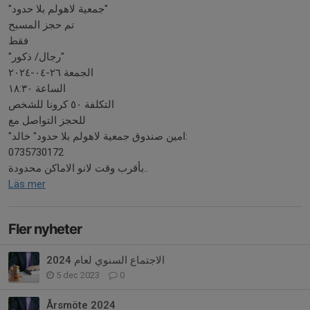
"جمعية لاهولم بلا حدود"
تم حجز المسبح
فقط
"رجال/ ذكور"
الجمعة ٢٦-٠٤-٢٠٢٤
الساعة ١٨:٣٠
التكلفة ٥٠ كرونا للشخص
للحجز التواصل مع
"امين صندوق جمعية لاهولم بلا حدود" خالد:
0735730172
بأقرب وقت لانو الاماكن محدودة..
Läs mer
Fler nyheter
الاجتماع السنوي لعام 2024
5 dec 2023
0
Årsmöte 2024