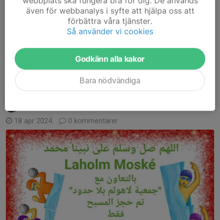
webbplats ska fungera bra för dig. De används
även för webbanalys i syfte att hjälpa oss att
förbättra våra tjänster.
Så använder vi cookies
Godkänn alla kakor
Du kan kolla på videon när du klicka på den.
Läs mer
Bara nödvändiga
مسبح
18 apr 2024
0 kommentarer