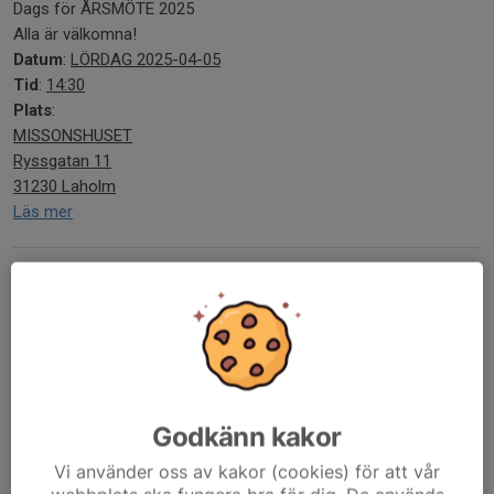
Dags för ÅRSMÖTE 2025
Alla är välkomna!
Datum
:
LÖRDAG 2025-04-05
Tid
:
14:30
Plats
:
MISSONSHUSET
Ryssgatan 11
31230 Laholm
Läs mer
Jalla Fotboll
2 jun 2024
0 kommentarer
Godkänn kakor
Vi använder oss av kakor (cookies) för att vår