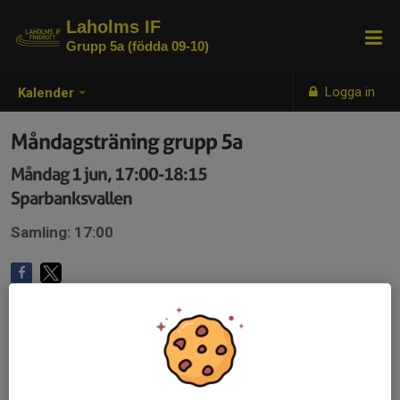
Laholms IF
Grupp 5a (födda 09-10)
Logga in
Kalender
Måndagsträning grupp 5a
Måndag 1 jun, 17:00-18:15
Sparbanksvallen
Samling: 17:00