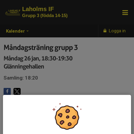
Laholms IF
Grupp 3 (födda 14-15)
Logga in
Kalender
Måndagsträning grupp 3
Måndag 26 jan, 18:30-19:30
Glänningehallen
Samling: 18:20