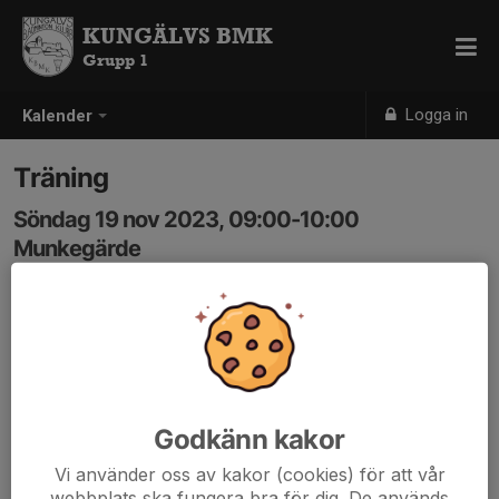
KUNGÄLVS BMK
Grupp 1
Logga in
Kalender
Träning
Söndag 19 nov 2023, 09:00-10:00
Munkegärde
Samling: 09:00
Kom gärna tidigare
Godkänn kakor
Vi använder oss av kakor (cookies) för att vår
webbplats ska fungera bra för dig. De används