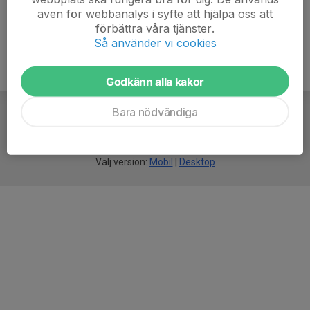
även för webbanalys i syfte att hjälpa oss att
förbättra våra tjänster.
Så använder vi cookies
Godkänn alla kakor
Bara nödvändiga
För
smarta
idrottsföreningar
Välj version:
Mobil
|
Desktop