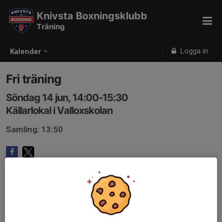
Knivsta Boxningsklubb
Träning
Logga in
Kalender
Fri träning
Söndag 14 jun, 14:00-15:30
Källarlokal i Valloxskolan
Samling: 13:50