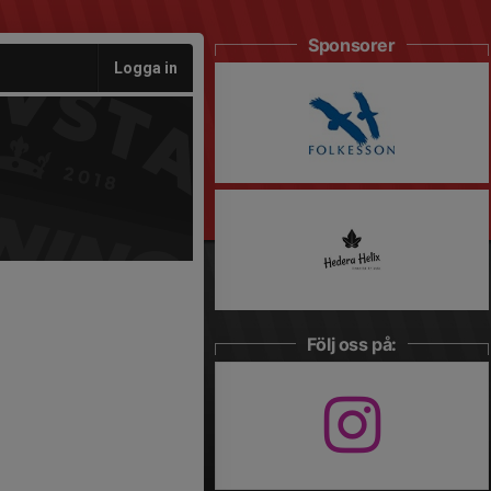
Sponsorer
Logga in
Följ oss på: