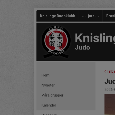
Knislinge Budoklubb
Ju-jutsu
Brasi
Knisli
Judo
Tillb
Hem
Jud
Nyheter
2026-
Våra grupper
Kalender