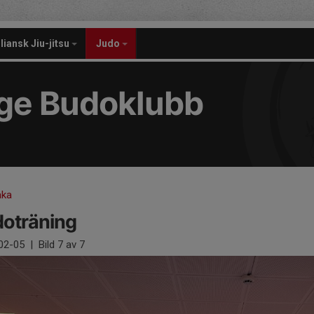
liansk Jiu-jitsu
Judo
nge Budoklubb
aka
oträning
02-05
|
Bild
7
av 7