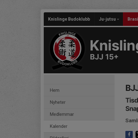
Knislinge Budoklubb
Ju-jutsu
Brasi
Knisli
BJJ 15+
BJJ
Hem
Tisd
Nyheter
Sna
Medlemmar
Samli
Kalender