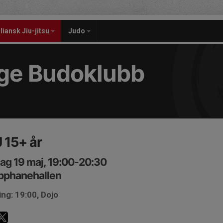
liansk Jiu-jitsu
Judo
nge Budoklubb
 15+ år
ag 19 maj, 19:00-20:30
pphanehallen
ng: 19:00, Dojo