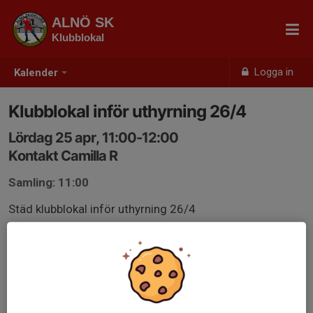
ALNÖ SK
Klubblokal
Logga in
Kalender
Klubblokal inför uthyrning 26/4
Lördag 25 apr, 11:00-12:00
Kontakt Camilla R
Samling: 11:00
Städ klubblokal inför uthyrning 26/4