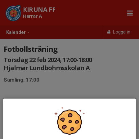
KIRUNA FF
Herrar A
Logga in
Kalender
Fotbollsträning
Torsdag 22 feb 2024, 17:00-18:00
Hjalmar Lundbohmsskolan A
Samling: 17:00