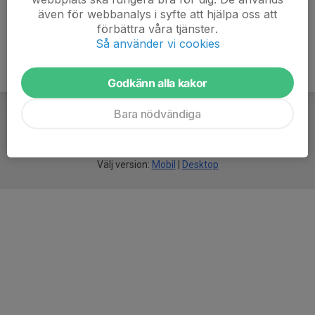
även för webbanalys i syfte att hjälpa oss att
förbättra våra tjänster.
Så använder vi cookies
Godkänn alla kakor
Bara nödvändiga
För
smarta
idrottsföreningar
Välj version:
Mobil
|
Desktop