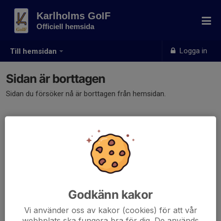
Karlholms GoIF
Officiell hemsida
Logga in
Till hemsidan
Sidan är borttagen
Sidan du försöker nå är borttagen från hemsidan.
Godkänn kakor
Vi använder oss av kakor (cookies) för att vår
webbplats ska fungera bra för dig. De används