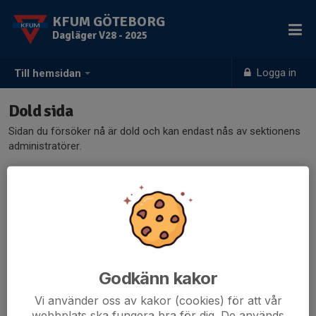
KFUM GÖTEBORG
Dagläger V28 - 2025
Logga in
Till hemsidan
Dold sida
Sidan du försöker nå är dold och kan endast nås av sektionens
administratörer.
Godkänn kakor
Vi använder oss av kakor (cookies) för att vår
webbplats ska fungera bra för dig. De används