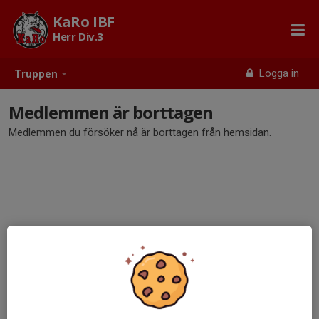
KaRo IBF
Herr Div.3
Logga in
Truppen
Medlemmen är borttagen
Medlemmen du försöker nå är borttagen från hemsidan.