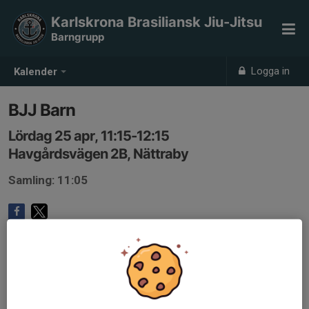
Karlskrona Brasiliansk Jiu-Jitsu
Barngrupp
Logga in
Kalender
BJJ Barn
Lördag 25 apr, 11:15-12:15
Havgårdsvägen 2B, Nättraby
Samling: 11:05