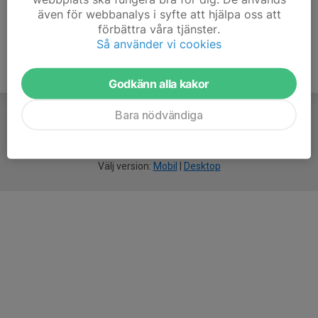
även för webbanalys i syfte att hjälpa oss att
förbättra våra tjänster.
Så använder vi cookies
Godkänn alla kakor
Bara nödvändiga
För
smarta
idrottsföreningar
Välj version:
Mobil
|
Desktop