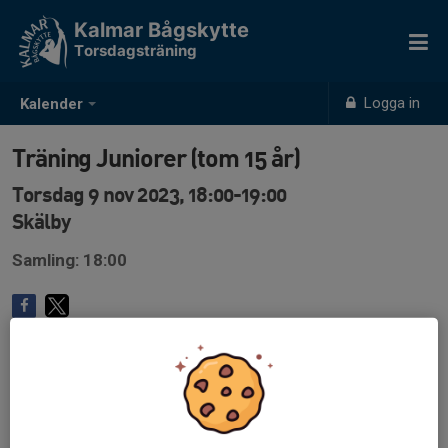
Kalmar Bågskytte
Torsdagsträning
Logga in
Kalender
Träning Juniorer (tom 15 år)
Torsdag 9 nov 2023, 18:00-19:00
Skälby
Samling: 18:00