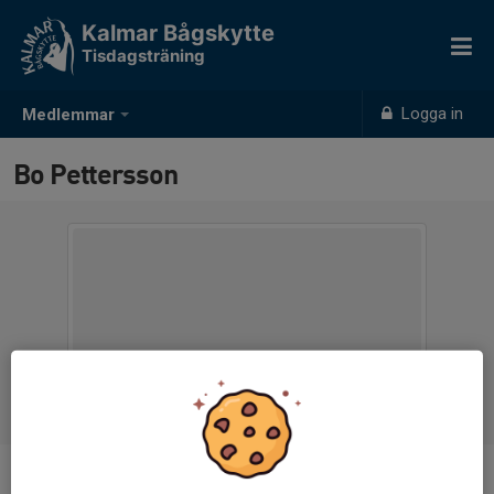
Kalmar Bågskytte
Tisdagsträning
Logga in
Medlemmar
Bo Pettersson
Ålder
68 år