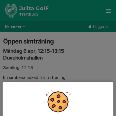
Julita GoIF
Triathlon
Logga in
Kalender
Öppen simträning
Måndag 6 apr, 12:15-13:15
Duveholmshallen
Samling: 12:15
En simbana bokad för fri träning.