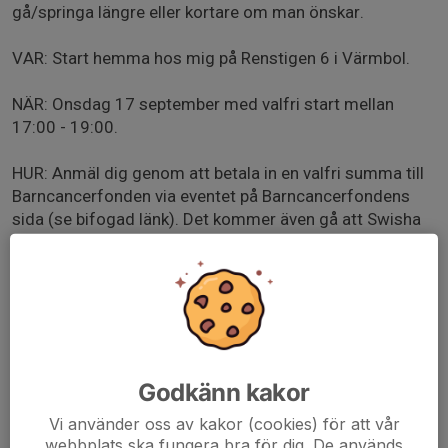
gå/springa längre eller kortare om man önskar.
VAR: Start hemma hos mig på Renstigen 6 i Värmbol.
NÄR: Onsdag 17 september med valfri start mellan
17:00 - 19:00.
HUR: Anmäl dig genom att betala in en valfri summa till
Barncancerfonden via eventet på Barncancerfondens
sida (se bifogad länk). Det kommer även gå att Swisha
en summa på plats innan start om man inte vill anmäla
sig innan.
Man får sedan motionera på det sätt man tycker passar
sig själv bäst. Du kan gå, lunka eller springa någon av de
markerade slingorna eller välja en egen slinga om du
hellre vill det.
Godkänn kakor
Vi använder oss av kakor (cookies) för att vår
Loppet är ett samarbete med Julita Goif
webbplats ska fungera bra för dig. De används