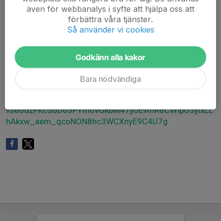
(triathlongruppen) och LF Fastighetsförmedling.
även för webbanalys i syfte att hjälpa oss att
Det kommer att finnas lite dryck och snacks vid
förbättra våra tjänster.
målgång.
Så använder vi cookies
Hjärtligt välkommen!
Godkänn alla kakor
www.barncancerfonden.se/event/run-of-hope/delta-i-
ett-lopp/run-of-hope-i-varmbol/?
Bara nödvändiga
fbclid=IwY2xjawMg4MNleHRuA2FlbQIxMABicmlkETBue
GtmRTZyUFZ4UUplb25iAR6cq3I4vhuxX-
vseUdzFKcSoD63PYmovGkbM47y0EvmR6CWIpU5ylxLL
hAkxw_aem_qcoNON8hc3WCXnyE9C4U7g