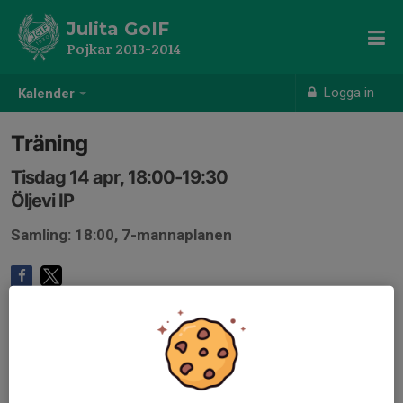
Julita GoIF
Pojkar 2013-2014
Logga in
Kalender
Träning
Tisdag 14 apr, 18:00-19:30
Öljevi IP
Samling: 18:00, 7-mannaplanen