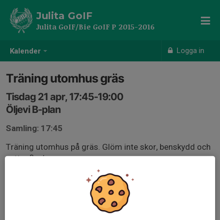
Julita GoIF
Julita GoIF/Bie GoIF P 2015-2016
Logga in
Kalender
Träning utomhus gräs
Tisdag 21 apr, 17:45-19:00
Öljevi B-plan
Samling: 17:45
Träning utomhus på gräs. Glöm inte skor, benskydd och
vattenflaska.
Samling och mjukstart från 17:45 och hinner man inte
fram tills dess är det ok. Vi drar igång på riktigt strax
innan kl18.