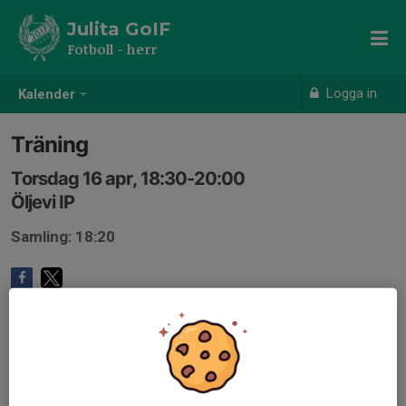
Julita GoIF
Fotboll - herr
Logga in
Kalender
Träning
Torsdag 16 apr, 18:30-20:00
Öljevi IP
Samling: 18:20