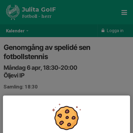
Julita GoIF
Fotboll - herr
Logga in
Kalender
Genomgång av spelidé sen
fotbollstennis
Måndag 6 apr, 18:30-20:00
Öljevi IP
Samling: 18:30
Det närmar sig seriepremiär så jag tänker att vi tar ca 45
minuter genomgång av spelidé samt att vi snabbt går
igenom det vi beslutade på upptakten.
Efter det så tar vi oss ner till aktivitetsytan för att spela
fotbollstennis och teqball.