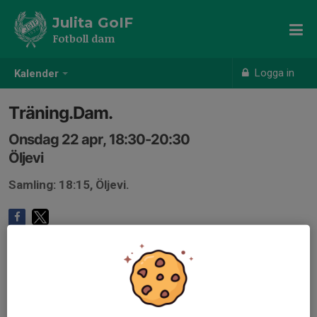
Julita GoIF
Fotboll dam
Logga in
Kalender
Träning.Dam.
Onsdag 22 apr, 18:30-20:30
Öljevi
Samling: 18:15, Öljevi.